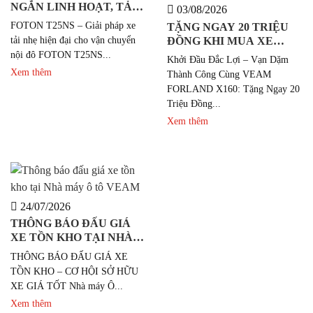
NGẮN LINH HOẠT, TẢI
03/08/2026
CAO VƯỢT TRỘI
FOTON T25NS – Giải pháp xe
TẶNG NGAY 20 TRIỆU
tải nhẹ hiện đại cho vận chuyển
ĐỒNG KHI MUA XE
FORLAND X160
nội đô FOTON T25NS...
Khởi Đầu Đắc Lợi – Vạn Dặm
Xem thêm
Thành Công Cùng VEAM
FORLAND X160: Tặng Ngay 20
Triệu Đồng...
Xem thêm
24/07/2026
THÔNG BÁO ĐẤU GIÁ
XE TỒN KHO TẠI NHÀ
MÁY Ô TÔ VEAM
THÔNG BÁO ĐẤU GIÁ XE
TỒN KHO – CƠ HỘI SỞ HỮU
XE GIÁ TỐT Nhà máy Ô...
Xem thêm