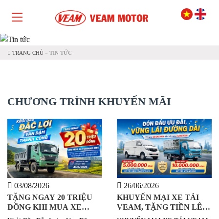
TRANG CHỦ
»
TIN TỨC
CHƯƠNG TRÌNH KHUYẾN MÃI
03/08/2026
26/06/2026
TẶNG NGAY 20 TRIỆU
KHUYẾN MẠI XE TẢI
ĐỒNG KHI MUA XE
VEAM, TẶNG TIỀN LÊN
FORLAND X160
ĐẾN 10 TRIỆU ĐỒNG