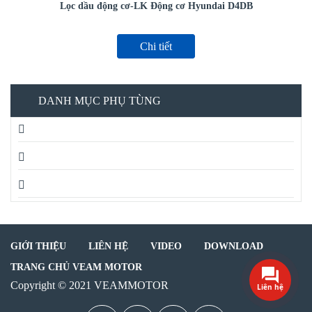
Lọc dầu động cơ-LK Động cơ Hyundai D4DB
Chi tiết
DANH MỤC PHỤ TÙNG
HỆ THỐNG TRUYỀN ĐỘNG
NỘI THẤT-NGOẠI THẤT
PHỤ TÙNG KHÁC
GIỚI THIỆU
LIÊN HỆ
VIDEO
DOWNLOAD
TRANG CHỦ VEAM MOTOR
Copyright © 2021 VEAMMOTOR
Liên hệ