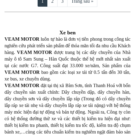
1
2
3
Trang sau »
Xe ben
VEAM MOTOR
luôn tự hào là đơn vị tiên phong trong công tác
nghiên cứu phát triển sản phẩm để thỏa mãn tối đa nhu cầu Khách
hàng.
VEAM MOTOR
được trang bị các dây chuyền của Nhà
máy ô tô Sam Sung – Hàn Quốc thuộc thế hệ mới nhất sản xuất
tại các nước G7. Công suất đạt 33.000 xe/năm, Sản phẩm của
VEAM MOTOR
bao gồm các loại xe tải từ 0.5 tấn đến 30 tấn,
xe bus, xe chuyên dùng.
VEAM MOTOR
đặt tại thị xã Bỉm Sơn, tỉnh Thanh Hoá với bốn
dây chuyền sản xuất chính: Dây chuyền dập, dây chuyền hàn,
dây chuyền sơn và dây chuyền lắp ráp (Trong đó có dây chuyền
lắp ráp xe tải nhẹ và dây chuyền lắp ráp xe tải nặng) với hệ thống
máy móc hiện đại tự động và bán tự động. Ngoài ra, Công ty còn
có hệ thống đường thử xe và các thiết bị kiểm tra hiện đại như:
thiết bị kiểm tra phanh, thiết bị kiểm tra tốc độ, kiểm tra độ chụm
bánh xe,…cùng các tiêu chuẩn kiểm tra nghiêm ngặt đảm bảo sản