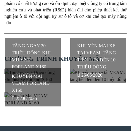
phẩm có chất lượng cao và ổn định, đặc biệt Công ty có trung tâm
nghiên cứu và phát triển (R&D) hiện đại cho phép thiết kế, thử
nghiệm ô tô với đội ngũ kỹ sư ô tô và cơ khí chế tạo máy hùng
hậu.
TẶNG NGAY 20
KHUYẾN MẠI XE
TRIỆU ĐỒNG KHI
TẢI VEAM, TẶNG
CHƯƠNG TRÌNH KHUYẾN MÃI
MUA XE
TIỀN LÊN ĐẾN 10
FORLAND X160
TRIỆU ĐỒNG
03/08/2026
26/06/2026
KHUYẾN MẠI
VEAM FORLAND
X160
25/06/2026