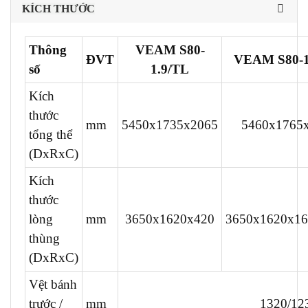
KÍCH THƯỚC
Thông
VEAM S80-
ĐVT
VEAM S80-1
số
1.9/TL
Kích
thước
mm
5450x1735x2065
5460x1765
tổng thể
(DxRxC)
Kích
thước
lòng
mm
3650x1620x420
3650x1620x16
thùng
(DxRxC)
Vệt bánh
trước /
mm
1320/12