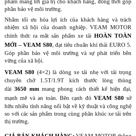
phẩm mang tới giá trị cho khách hàng, đồng thời góp
phần bảo vệ môi trường.
Nhằm tối ưu hóa lợi ích của khách hàng và trách
nhiệm xã hội của doanh nghiệp. VEAM MOTOR
chính thức ra mắt sản phẩm xe tải
HOÀN TOÀN
MỚI – VEAM S80
, đạt tiêu chuẩn khí thải EURO 5.
Góp phần bảo vệ môi trường và sự phát triển bền
vững của xã hội.
VEAM S80
(4×2) là dòng xe tải nhẹ với tải trọng
chuyên chở 1.5T/1.9T kích thước lòng thùng
dài
3650 mm
mang phong cách thiết kế hiện đại,
mạnh mẽ và an toàn. Bên cạnh đó
VEAM
S80
sở
hữu nhiều tính năng nổi bật về kỹ thuật và công nghệ
so với các sản phẩm trong cùng phân khúc xe tải trên
thị trường.
GIÁ BÁN KHÁCH HÀNG:
VEAM MOTOR thông