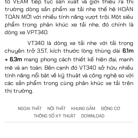
tô VEAM tiếp tục sản xuất và giới thiệu ra thị
trường dòng sản phẩm xe tải nhẹ thế hệ HOÀN
TOÀN MỚI với nhiều tính năng vượt trội. Một siêu
phẩm trong phân khúc xe tải nhẹ, đó chính là
dòng xe VPT340.
VT340 là dòng xe tải nhẹ với tải trọng
chuyên trở 3.5T, kích thước lòng thùng dài
6.1m
÷ 6.3m
mang phong cách thiết kế hiện đại, mạnh
mẽ và an toàn. Bên cạnh đó VT340 sở hữu nhiều
tính năng nổi bật về kỹ thuật và công nghệ so với
các sản phẩm trong cùng phân khúc xe tải trên
thị trường.
NGOẠI THẤT
NỘI THẤT
KHUNG GẦM
ĐỘNG CƠ
THÔNG SỐ KỸ THUẬT
DOWNLOAD