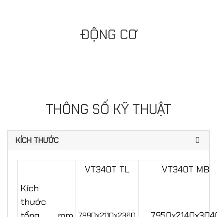
ĐỘNG CƠ
THÔNG SỐ KỸ THUẬT
KÍCH THƯỚC
VT340T TL
VT340T MB
Kích
thước
tổng
mm
7950x2140x304
7890x2110x2360